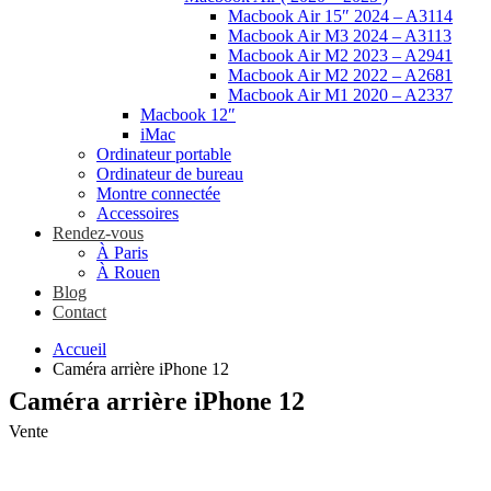
Macbook Air 15″ 2024 – A3114
Macbook Air M3 2024 – A3113
Macbook Air M2 2023 – A2941
Macbook Air M2 2022 – A2681
Macbook Air M1 2020 – A2337
Macbook 12″
iMac
Ordinateur portable
Ordinateur de bureau
Montre connectée
Accessoires
Rendez-vous
À Paris
À Rouen
Blog
Contact
Accueil
Caméra arrière iPhone 12
Caméra arrière iPhone 12
Vente