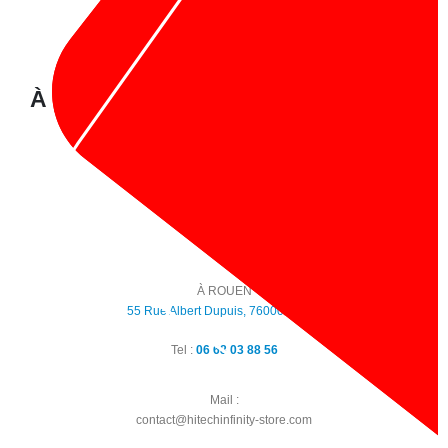
À propos de nous :
À PARIS :
1 Rue Notre Dame De Nazareth, 75003 Paris
Tel :
09 86 30 12 48
À ROUEN
55 Rue Albert Dupuis, 76000 Rouen
Tel :
06 68 03 88 56
Mail :
contact@hitechinfinity-store.com