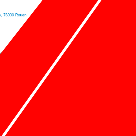
Macbook Pro 2016
s, 76000 Rouen
Macbook Air 2019
iPhone 11
ty-store.com