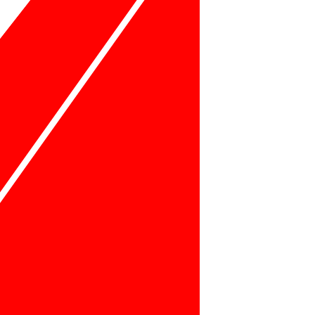
Nos Horaires à
Paris:
Lundi à Vendredi : 10h30 - 14h / 15h - 19h
Samedi : 13h à 19h
Dimanche : fermer