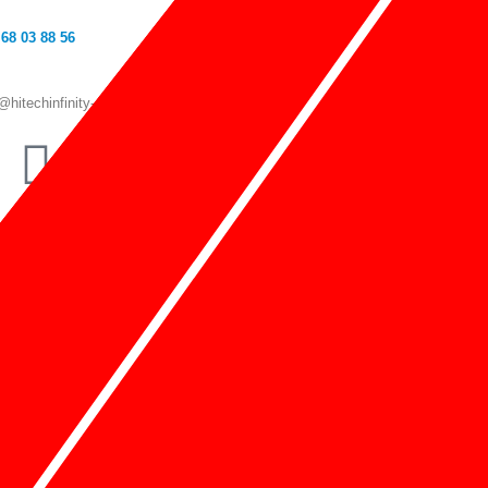
iPhone 11
 68 03 88 56
@hitechinfinity-store.com