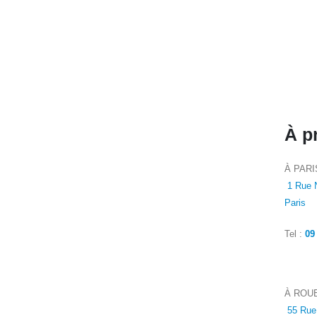
À p
À PARI
1 Rue 
Paris
Tel :
09
À ROU
55 Rue 