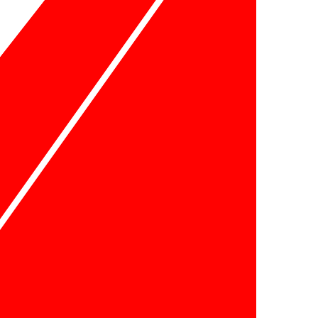
Nos Horaires à
Paris:
Lundi à Vendredi : 10h30 - 14h / 15h - 19h
Samedi : 13h à 19h
Dimanche : fermer
Nos Horaires à