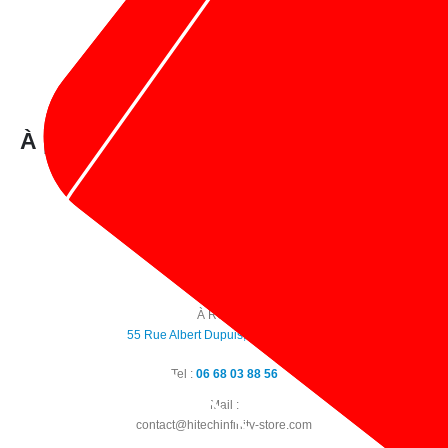
À propos de nous :
À PARIS :
1 Rue Notre Dame De Nazareth, 75003 Paris
Tel :
09 86 30 12 48
À ROUEN
55 Rue Albert Dupuis, 76000 Rouen
Tel :
06 68 03 88 56
Mail :
contact@hitechinfinity-store.com