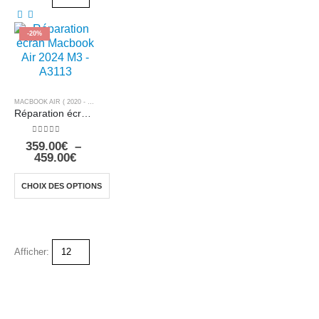
-20%
MACBOOK AIR ( 2020 - 2025 )
,
MACBOOK AIR 13" M3 2024 - A3113
Réparation écran Macbook Air 2024 M3 – A3113
0
sur 5
359.00
€
–
459.00
€
CHOIX DES OPTIONS
Afficher: