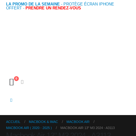
LA PROMO DE LA SEMAINE
- PROTÈGE ÉCRAN IPHONE
OFFERT -
PRENDRE UN RENDEZ-VOUS
0
ACCUEIL
MACBOOK & IMAC
MACBOOK AIR
MACBOOK AIR ( 2020 - 2025 )
MACBOOK AIR 13" M3 2024 - A3113
Macbook Air 13" M3 2024 - A3113