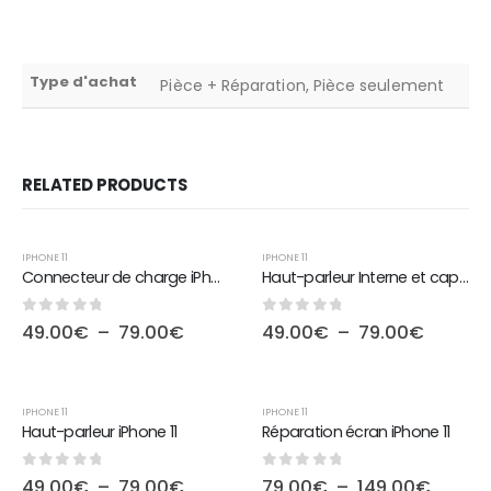
Type d'achat
Pièce + Réparation, Pièce seulement
RELATED PRODUCTS
-18%
-18%
IPHONE 11
IPHONE 11
Connecteur de charge iPhone 11
Haut-parleur Interne et capteur frontaux iPhone 11
0
sur 5
0
sur 5
49.00
€
–
79.00
€
49.00
€
–
79.00
€
-18%
-20%
IPHONE 11
IPHONE 11
Haut-parleur iPhone 11
Réparation écran iPhone 11
0
sur 5
0
sur 5
49.00
€
–
79.00
€
79.00
€
–
149.00
€