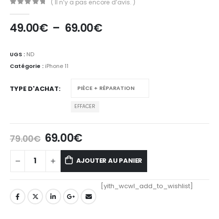
( Il n’y a pas encore d’avis. )
0
Sur 5
49.00
€
–
69.00
€
UGS :
ND
Catégorie :
iPhone 11
TYPE D'ACHAT
EFFACER
69.00
€
79.00
€
AJOUTER AU PANIER
[yith_wcwl_add_to_wishlist]