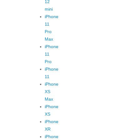
12
mini
iPhone
11
Pro
Max
iPhone
11
Pro
iPhone
11
iPhone
XS
Max
iPhone
XS
iPhone
XR
iPhone