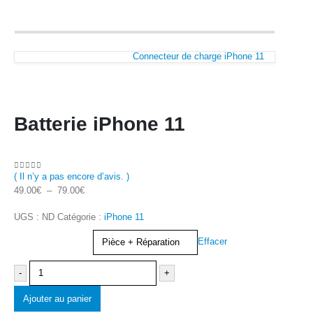
Connecteur de charge iPhone 11
Batterie iPhone 11
( Il n’y a pas encore d’avis. )
0
Sur 5
49.00
€
–
79.00
€
UGS :
ND
Catégorie :
iPhone 11
Type d'achat
Effacer
-
+
Ajouter au panier