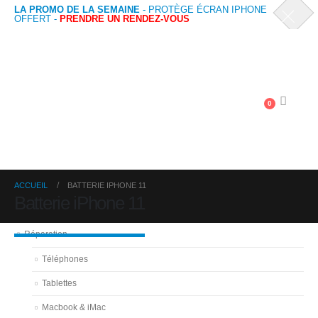
LA PROMO DE LA SEMAINE
- PROTÈGE ÉCRAN IPHONE
OFFERT -
PRENDRE UN RENDEZ-VOUS
0
ACCUEIL
BATTERIE IPHONE 11
Batterie iPhone 11
Réparation
Téléphones
Tablettes
Macbook & iMac