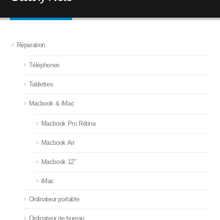
Réparation
Téléphones
Tablettes
Macbook & iMac
Macbook Pro Rétina
Macbook Air
Macbook 12″
iMac
Ordinateur portable
Ordinateur de bureau